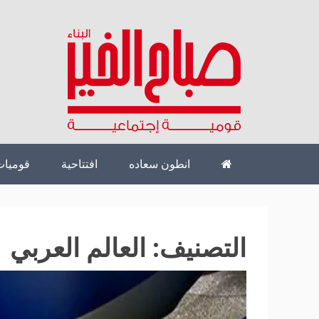
Ski
t
conten
قومية إجتماعية
SABAHELKHEYR.COM
انطون سعاده
افتتاحية
قوميات
التصنيف:
العالم العربي