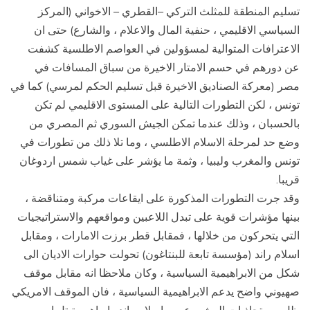
تسليم المنطقة للمثلث التركي –القطري – الاخواني (المركز
السياسي الاقليمي ، حنفية المال والاعلام ، والشارع) حتى ان
الاعترافات المتوالية لمسؤولين في العواصم الاطلسية كشفت
عن دورهم في حسم الامتار الاخيرة من سباق المسافات في
مصر (معركة الصناديق الاخيرة قبل تسليم الحكم لمرسي) كما في
تونس ، لكن التطورات التالية على المستوى الاقليمي لم تكن
بالحسبان ، وذلك عندما تمكن الجيش السوري ثم المصري من
وضع حد لمرحلة الاسلام الاطلسي ، وما تلا ذلك من تطورات في
تونس والمغرب وليبيا ، وثمة ما يؤشر على غياب شمس اردوغان
قريبا.
وقد جرت التطورات المذكورة على ايقاعات مركبة ومتناقضة ،
بينها مؤشرات قوية على تبدل اللاعبين ومواقعهم والاستراتيجيات
التي يتحركون من خلالها ، فمقابل قطر برزت الامارات ، ومقابل
اسلام راند (مؤسسة تابعة للبنتاغون) تحولت حوارات الاديان الى
شكل من الابراهيمية السياسية ، وكان ملاحظا انه مقابل موقف
صهيوني واضح يدعم الابراهيمية السياسية ، فان الموقف الامريكي