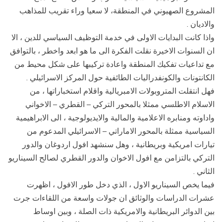
المشروع الصهيوني في المنطقة، لا سعيا وراء تقريب للمذاهب
والاديان .
واذا كانت البدايات الاولى في خدمة التوظيف السياسي للدين ، الا
ان السنوات الاخيرة نقلت الفكرة الى ما هو ابعد واخطر ، بالتوافق
مع تداعيات تفكيك المنطقة واعادة تركيبها على شكل محيط من
الكانتونات والكونفدراليات الطائفية حول المركز الاسرائيلي .
فهل انتقلت المتروبولات الامبريالية واقلام استخباراتها ، من
الاسلام الاطلسي ممثلا بالمحور التركي – القطري – الاخواني
واداوته ومنابره الاعلامية والمالية والايديولوجية ، الى الابراهيمية
السياسية ممثلة بالمحور الاماراتي – الاسرائيلي المدعوم من
تيارات امريكية وبريطانية ، وهل سنشهد افول اردوغان والدور
التركي بالتزامن مع افول الاخوان والدور القطري لصالح السيناريو
الثاني .
فيما يخص السيناريو الاول ، الذي دخل طور الافول ، اظهرت
عشرات الدراسات والوثائق ان جولات واسعة من اللقاءات جرت
بين الدوائر البريطانية والامريكية ذات الصلة ، وبين اوساط