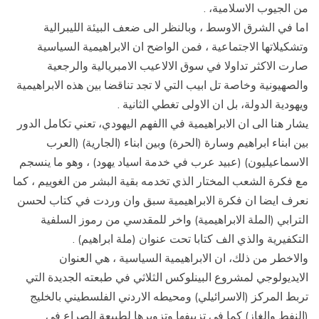
من الجيوب الاسلامية، .
اما في الشرق الاوسط ، وبالنظر الى ضعف البيئة الليبرالية
وتشكيلاتها الاجتماعية ، فمن الواضح ان الابراهيمية السياسية
صارت الاكثر تداولا في سوق الالاعيب الامبريالية والرجعية
والصهيونية وخاصة تل ابيب التي لا تجد تناقضا بين هذه الابراهيمية
ويهودية الدولة، بل ان الاولى تغطي الثانية .
يشار هنا الى ان الابراهيمية في االفهم اليهودي، تعني تكامل الدور
بين ابناء ابراهيم وسارة (الحرة) وبين ابناء (الجارية) (العرب
الاسماعيليون) (عبيد عرب في خدمة اسياد يهود) ، وهو ما ينسجم
مع فكرة الشعب المختار الذي تخدمه بقية البشر من الغوييم ، كما
نعرف ايضا ان فكرة الابراهيمية سبق وان وردت في كتاب لحسن
الترابي (الملة الابراهيمية) واخر للمقدسي من رموز السلفية
التكفيرية والذي الف كتابا تحت عنوان (ملة ابراهيم) .
والاخطر من ذلك، ان الابراهيمية السياسية ، هي العنوان
الايديولوجي لمشروع البينلوكس الثلاثي في طبعته الجديدة التي
تربط المركز (الاسرائيلي) ومحيطه الاردني الفلسطيني بالخليج
(النفط والغاز) كما في تزييفها وتزويرها لطبيعة الصراع في