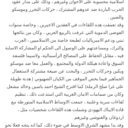
اسلامية محسوبة على الاخوان وغيرهم ، وذلك على مدار عقود
الحرب الباردة ضد عدوهم المشترك ، حركات التحرر وموسكو
والصين .
وقد تعمقت هذه اللقاءات في العقدين الاخيرين ، وخاصة سنوات
الفوضى الدموية التي عرفت بالربيع العربي ، وكان من نتائجها
تبني ودعم الامبرياليات لطبعة خاصة من الاسلاميين ، العرب
والترك، ومساعدتهم على الوصول الى الحكم او المشاركة الاساية
فيه ، مقابل الحفاظ على المصالح الرأسمالية، ولاسيما فلسفة
السوق واعادة هيكلة الدولة والمجتمع ، والعمل معا ضد موسكو
وبكين وحركات التحرر ، والبحث عن صيغة مشتركة لاستغفال
الجماهير فيما يخص الموقف من الكيان الصهيوني ( هدنة طويلة
على غرا صلح الرملة) كما اقترح الشيخ احمد ياسين وخالد مشعل .
وكان من صمامات الامان الغربية التي استدعت ذلك ، تنظيم
لقاءات سرية وعلنية ، جمعت الاوساط الاسلامية المتورطة مع
قادة الايباك اليهودي وشملت هذه اللقاءات شخصيات مثل ،
اردوغان والغنوشي وغيرهم .
وقد بدا مشهد الشرق الاوسط في ضوء ذلك، كما انه يتجه فعلا نحو