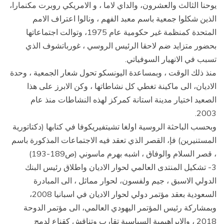
يوحنا الثالث والعشرون، والداي لاما ، و الامريكي روبرت مكنمارا،
الذين شكلوا جمعية باسم معبد الفهم ، ونالوا اعتراف الامم
المتحدة كمنظمة غير حكومية عام 1975، وتوالت اجتماعاتها
بحضور متزايد ضم لاحقا الرئيس الروسي ، غورباتشوف الذي
تسبب في الانهيار السوفياتي.
منذ ذلك الوقت ، وبمساعدة اليونسكو تحول شعار الجمعية ، وحدة
الاديان، الى ماكينة تغطي كل نشاطاتها ، وكن الابرز على هذا
الصعيد اختيار مدينة استانة كمركز لهذه النشاطات منذ عام
2003.
وبحسب الباحثة الروسية اولغا تشيتفيريكوفا في كتابها (دكتاتورية
المستنيرين) فإ، القصر الذي تعقد فيه الاجتماعات المذكورة باسم
، قصر السلام والوفاق ، اشبه بهرم ماسوني (ص189-193)
3- تشكيل المنتدى العالمي لحوار الاديان واطلاق رئيس البنك
الدولي الاسبق ، جيم ولفسون، لحوار مماثل ، الى المبادرة
السعودية بعقد مؤتمر دولي لحوار الاديان في اسبانيا 2008،
وبمشاركة رئيس المؤتمر اليهودي العالمي، الى مؤتمر الدوحة
2018 ، والابراهيمية السياسية تقارب وتناقش كقناع لدمج