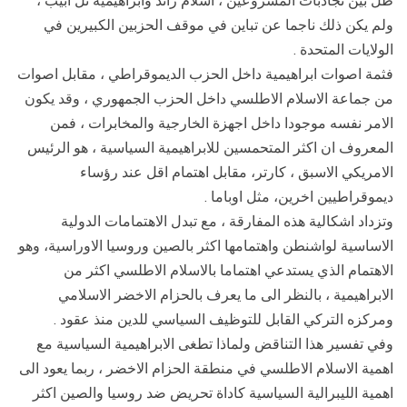
ظل بين تجاذبات المشروعين ، اسلام راند وابراهيمية تل ابيب ،
ولم يكن ذلك ناجما عن تباين في موقف الحزبين الكبيرين في
الولايات المتحدة .
فثمة اصوات ابراهيمية داخل الحزب الديموقراطي ، مقابل اصوات
من جماعة الاسلام الاطلسي داخل الحزب الجمهوري ، وقد يكون
الامر نفسه موجودا داخل اجهزة الخارجية والمخابرات ، فمن
المعروف ان اكثر المتحمسين للابراهيمية السياسية ، هو الرئيس
الامريكي الاسبق ، كارتر، مقابل اهتمام اقل عند رؤساء
ديموقراطيين اخرين، مثل اوباما .
وتزداد اشكالية هذه المفارقة ، مع تبدل الاهتمامات الدولية
الاساسية لواشنطن واهتمامها اكثر بالصين وروسيا الاوراسية، وهو
الاهتمام الذي يستدعي اهتماما بالاسلام الاطلسي اكثر من
الابراهيمية ، بالنظر الى ما يعرف بالحزام الاخضر الاسلامي
ومركزه التركي القابل للتوظيف السياسي للدين منذ عقود .
وفي تفسير هذا التناقض ولماذا تطغى الابراهيمية السياسية مع
اهمية الاسلام الاطلسي في منطقة الحزام الاخضر ، ربما يعود الى
اهمية الليبرالية السياسية كاداة تحريض ضد روسيا والصين اكثر