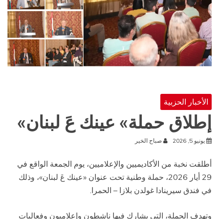
الأخبار الحزبية
إطلاق حملة» عينك عَ لبنان»
يونيو 5, 2026
صباح الخير
أطلقت نخبة من الأكاديميين والإعلاميين، يوم الجمعة الواقع في
29 أيار 2026، حملة وطنية تحت عنوان «عينك عَ لبنان»، وذلك
في فندق سيرينادا غولدن بلازا – الحمرا.
وتهدف الحملة، التي يشارك فيها ناشطون وإعلاميون وفعاليات