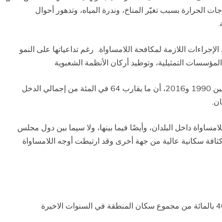
رجات الحرارة بسبب تغيّر المناخ، وندرة المياه، وتدهور أحوال
.
الإجراءات اللازمة لمكافحة اللامساواة. رغم تداعياتها على النمو
لمؤسسات التمثيلية، وتوطيد أركان الأنظمة الشعبوية
تسجّل منطقة الشرق الأوسط وشمال أفريقيا بين العامَين 1990 و2016، أن ما يقارب 64 في المئة من إجمالي الدخل
امساواة داخل البلدان، وأيضًا فيما بينها، ولا سيما بين دول مجلس
 كثافة سكانية عالية من جهة أخرى وقد ارتبطت أوجه اللامساواة