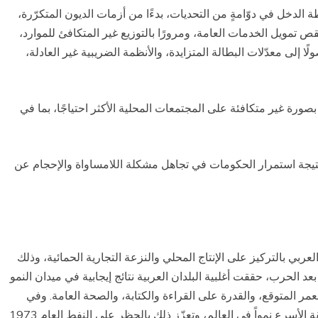
 الدخل في دوّامةٍ من التحديات، بدءًا من أزمات الديون المتكرّرة،
قص تمويل الخدمات العامة، ومرورًا بالتوزيع غير المتكافئ للموارد،
إلى معدّلات البطالة المتزايدة، والأنظمة الضريبية غير العادلة،
ءًا تفشّي جائحة كوفيد-19 التي أثّرت بصورة غير متكافئة على المجتمعات المحلية الأكثر احتياجًا، بما في
 نتيجة استمرار الحكومات في تجاهل مشكلة اللامساواة والإحجام عن
العربي بالتركيز على الإنتاج المحلي والنزعة التجارية الحمائية، وذلك
د الحرب، حققت أغلبية البلدان العربية نتائج إيجابية في ميدان النمو
عمر المتوقع، والقدرة على القراءة والكتابة، والصحة العامة. وفي
الستينيات والسبعينيات، كان الشرق الأوسط هو المنطقة الأسرع نمواً في العالم، وتعزّز ذلك بالحظر على النفط العام 1973