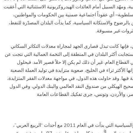
، ومهّد السبيل أمام العائدات الهيدروكربونية الاستثنائية التي أعقبت
سلطوية– أي عقوداً اجتماعية ضمنية بين الحكومات والمواطنين،
بالرضوخ والاستكانة السياسية، كما بدأت البلدان المصدّرة للنفط،
بثروات غير مسبوقة.
، فإنها كانت تبذل قصارى الجهد لمجاراة معدلات التكاثر السكاني
ستجابت أكثر البلدان في المنطقة إلى التخمة العمالية التي نتجت عن
لقطاع العام. غير أن ذلك لم يكن إلا حلاً قصير الأمد. فبحلول
ها الأكثر ثراء في الخليج، صعوبة متزايدة في توليد العملة الصعبة
فيها. وقد حاولت هذه الدول، في مواجهة معدلات الفقر المتزايدة،
يح الهيكلي من صندوق النقد العالمي والبنك الدولي. وفي الدول
مصر، والأردن، وتونس، جرى تفكيك القطاعات العامة
لقد أَجمعت معظم التقارير على أن الصراعات الأمنية والسياسية التي بدأت في العام 2011 مع أحداث “الربيع العربي”،