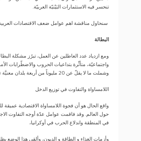
تنحسر فيه الاستثمارات البَيْنيّة العربيّة.
سنحاول مناقشة اهم عوامل ضعف الاقتصادات العربية و
البطالة
ومع ازدياد عدد العاطلين عن العمل، تبرُز مشكلة البطالة 
واجتماعيّة، متأثِّرة بتداعيات الحروب والاضطّرابات الأمن
وشملت ما لا يقلّ عن 20 مليوناً من أربعة بلدان معنيَّة (العراق، سوريا، ليبيا، اليمن)، فضلاً عن بعض البلدان الاخرى
اللامساواة والتفاوت في توزيع الدخل
واقع الحال هو أن فجوة اللامساواة الاقتصادية عميقة 
حول العالم. وقد فاقمت عوامل عدّة أوجه التفاوت الاج
في المنطقة واندلاع الحرب في أوكرانيا،
وأزمات الغذاء و الطاقة و الديون، وألقى هذا الوضع بظلا