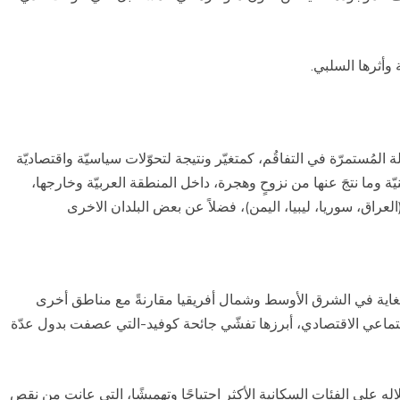
أثرها السلبي.
المُستمرّة في التفاقُم، كمتغيّر ونتيجة لتحوّلات سياسيّة واقتصاديّة
يّة وما نتجَ عنها من نزوحٍ وهجرة، داخل المنطقة العربيّة وخارجها،
للغاية في الشرق الأوسط وشمال أفريقيا مقارنةً مع مناطق أخرى
تماعي الاقتصادي، أبرزها تفشّي جائحة كوفيد-التي عصفت بدول عدّة
له على الفئات السكانية الأكثر احتياجًا وتهميشًا، التي عانت من نقص