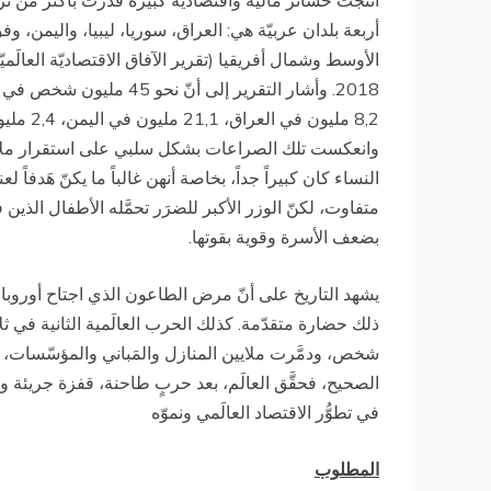
أربعة بلدان عربيّة هي: العراق، سوريا، ليبيا، واليمن،
8,2 مليو
وانعكست تلك الصراعات بشكل سلبي على استقرار ملايين
النساء كان كبيراً جداً، بخاصة أنهن غالباً ما يكنّ هَدفاً ل
متفاوت، لكنّ الوزر الأكبر للضرَر تحمَّله الأطفال الذي
بضعف الأسرة وقوية بقوتها.
يشهد التاريخ على أنّ مرض الطاعون الذي اجتاح أوروبا ف
ذلك حضارة متقدّمة. كذلك الحرب العالَمية الثانية في 
شخص، ودمَّرت ملايين المنازل والمَباني والمؤسّسات، وكا
الصحيح، فحقَّق العالَم، بعد حربٍ طاحنة، قفزة جريئة وكبير
في تطوُّر الاقتصاد العالَمي ونموّه
المطلوب