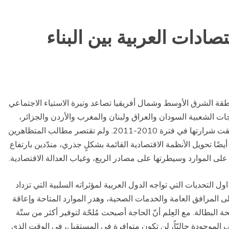
صادات العربية بين البناء
نطقة الشرق الأوسط وشمال أفريقيا تصاعد وتيرة الاستياء الاجتماعي
ت موجةٌ من الاحتجاجات الشعبية السودان والعراق ولبنان والمغرب والأردن والجزائر،
وهي دولٌ بقيت بمنأى عن الانتفاضات العربية التي انطلقت شرارتها في فترة 2010-2011. ولم تقتصر مطالب المتظاهرين
ا تحويل الأنظمة الاقتصادية القائمة بشكلٍ جذري، مندّدين بارتفاع
 على الموارد وسيطرتها على مصادر الريع، وغياب العدالة الاقتصادية.
ل التحديات التي تواجه الدول العربية لمؤثراته السلبية التي تزداد
ى المرافق العامة والخدمات الصحية، وهدر الموارد المتاحة وإعاقة
 البطالة. مع العِلم أنّ الحاجة أصبحت مُلحّة لتوفير أكثر من ستّة
50 في المئة من الوظائف الموجودة حاليّاً، لن تكون متوافرة في المستقبل، في الوقت الذي