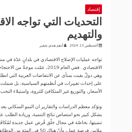
إقتصاد
التحديات التي تواجه الاقت
والتهديم
أغسطس 13, 2024
أدهم هندي شقير
تواجه عمليات الإصلاح الاقتصادي في بلدانٍ عدّة في م
الاقتصادي . ففي العام 2019، عمّ
على إحداث تغييرات في أنظمتهم السياسية، بل شملت أيضً
الأسعار، والتوزيع غير المتكافئ للثروة، واستيلاء النخب
وتؤكد معظم الدراسات والتقارير ان النمو السكاني يعد او
بشكل كبير نحو امتصاص نتائج التنمية، وزيادة الطلب عل
تنميتها، بخاصّة في مجال خلْق فُرص عمل جديدة لمُكافَحة
ملايين فرصة عمل، وأنّ هناك 