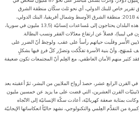
أَنتجت خسائر ماليّة واقتصاديّة كبيرة قُدِّرت بأكثر من تريليون دولار، وأثَّرت بشكل مباشر على نحو 87 مليون شخص في
 وفق تقرير خاص للبنك الدولي، أي نحو ثلث سكّان منطقة الشرق
الأوسط وشمال أفريقيا (تقرير الآفاق الاقتصاديّة العالَميّة 2018: منطقة الشرق الأوسط وشمال أفريقيا، البنك الدولي،
2018. وأشار التقرير إلى أنّ نحو 45 مليون شخص في هذه البلدان يحتاجون إلى مُساعدات إنسانيّة (13,5 مليون في سوريا،
ن في العراق، 21,1 مليون في اليمن، 2,4 مليون في ليبيا)، فضلاً عن ارتفاع معدّلات الفقر ونسب البطالة.
 الأُسر وقلَبت حياتهم رأساً على عقب. ولوحِظ أنّ الضرر على
عنف مُمنهَج، وأنّ بنية الأسرة تفكَّكت وتضرَّر كلّ فردٍ فيها بشكلٍ
ن فقد كثير منهم الأمان العاطفي، مع العِلم أنّ المجتمعات تكون ضعيفة
ي القرن الرابع عشر، حصدَ أرواح الملايين من البشر، ثمّ أعقبته بعد
ثلاثينيّات القرن العشرين، التي قضت على ما يزيد عن خمسين مليون
نت بمثابة صعقة كهربائيّة، أعادت سكّة الإنسانيّة إلى الاتّجاه
ة من التقدُّم العِلمي والتكنولوجي، نشهد حاليّاً انعكاساتها الإيجابيّة