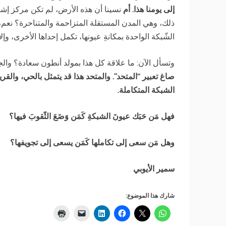
إلى يومنا هذا. أم
نسينا أن هذه الأرض، لم تكن مركز إ
ذلك، وهي المدن المستقلة المتزاحمة والمتناحرة؟ نعم، 
الشّبكة الواحدة بمكانةِ عيونها، تكمل إحداها الأخرى، وإ
وتسأل الآن: ما علاقة كل هذا بمولد أنطون سعادة؟ وال
صاغ تعبير “المتحد”. والمتحد هذا قد يتمثل
بالحي، والقرية
الشبكة المتكاملة.
فهل مَن حَبَك عيونَ الشبكةِ كَمَن وَضَعَ الثّقوبَ فيها؟
وهل مَن سعى إلى تكاملها كَمَن يسعى إلى تجويفها؟
سمير الأيوبي
شارك هذا الموضوع: