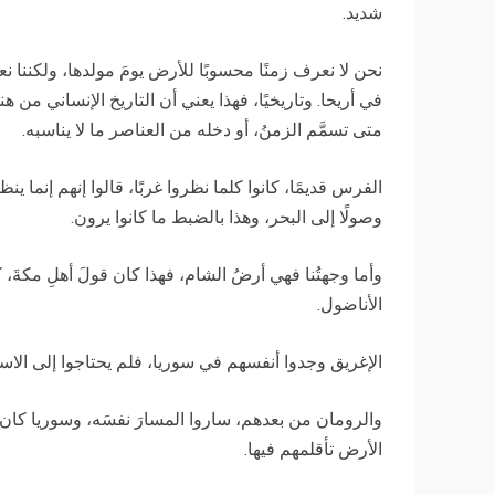
شديد.
نحن لا نعرف زمنًا محسوبًا للأرض يومَ مولدها، ولكننا
في أريحا. وتاريخيًا، فهذا يعني أن التاريخ الإنساني من هنا ك
متى تسمَّم الزمنُ، أو دخله من العناصر ما لا يناسبه.
الفرس قديمًا، كانوا كلما نظروا غربًا، قالوا إنهم إنما ي
وصولًا إلى البحر، وهذا بالضبط ما كانوا يرون.
وأما وجهتُنا فهي أرضُ الشام، فهذا كان قولَ أهلِ مكةَ
الأناضول.
الإغريق وجدوا أنفسهم في سوريا، فلم يحتاجوا إلى الاست
والرومان من بعدهم، ساروا المسارَ نفسَه، وسوريا كان 
الأرض تأقلمهم فيها.