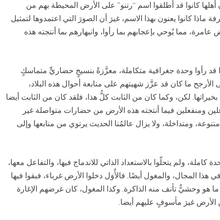
ن أهلها كانوا قد أطلقوا اسم “رتنو” على الأرض المحيطة بهم من
 ماذا كانوا يعنون بهذا الاسم، غيرَ أن الصورَ التي اعتمدوها لتمثيل
عامرة، مما يُوحي بإعجابهم بما رأوا، وانبهارهم بما أنتجته هذه
قد رأوا وحدة جغرافية متكاملة، معزَّزةً بنسيجٍ حضاريٍّ متماسكٍ
ى الأرجح ما كان قد عزَّز شهيتهم على متابعة أحوال هذه البلاد،
 بخيراتها. لكن، وكما كان من الثابت كلُّ هذا، فلقد كان من الثابت أيضا
اعلين ومنفعلين فيما أنتجته هذه الأرض من حضارات متواصلة غير
 متنوعة، ومتداخلة، ولا يزال عالمُنا الحديث يرتوي من منابعها وإلى
ة كاملة، ولم يتحلّوا بالاستعداد الذاتي للاندماج فيها، والتفاعل معها،
ذا المجال، والمغول أيضًا. فالأُوَل دخلوا الأرض غرباء، فبقوا فيها
ر ما هو وحشيٌّ تأنف منه الذاكرة. وكذا المغول، كان غرضهم الإغارة
 الأرض غيرَ مأسوفٍ عليهم أيضا.