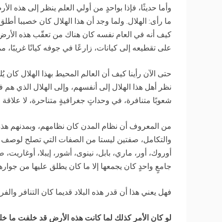
وأما حديثًا، فإذا بواحدٍ من أولي العلم ينظر إلى هذه ال
ما رأى: الهلال. ولما وجد أن هذا الهلال كان خصيبا أطل
كيف أنه في العام نفسه كان هناك من تعقّب هذه الأرض، ف
على تقطيعه إلى كيانات، زارعًا في جوفه كيانًا غريبًا، ممك
حتى الآن رأينا كيف أن العالم المحيط بهذا الهلال كان ي
نظر أهل هذا الهلال إلى أنفسهم، وإلى الهلال الذي هم
شعوبًا متنافرة، في وحداتٍ جغرافيةٍ متناحرة، لا علاقة 
من المعروف أن نظام المدن كان نظامهم، وبمدنهم هذه و
والتكامل، صفتين ليستا من الصفات التي تصلح لوصف مدن
أوروك، أور، ماري، بابل، نينوى، أشور، إيبلا، أوغاريت، 
جامعٍ واحدٍ كان يجمعها إلا ما كان يطلق عليها من جوار
فهل يعني هذا أن قدر هذه البلاد قديما كان التنافر والف
لو كان الأمر كذلك لما كانت هذه الأرض قد خلفت ما خلف