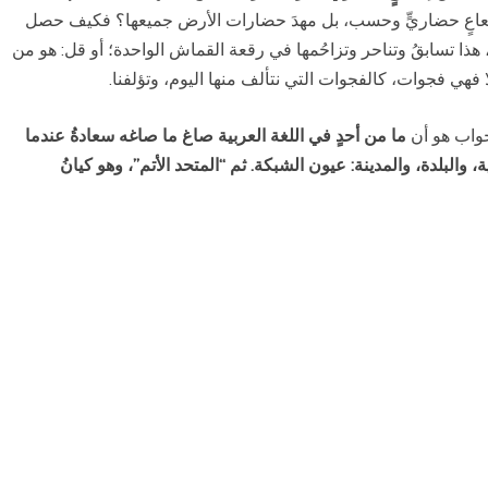
شعاعٍ حضاريٍّ وحسب، بل مهدَ حضارات الأرض جميعها؟ فكيف حصل
هذا تسابقُ وتناحر وتزاحُمها في رقعة القماش الواحدة؛ أو قل: هو من
لا فهي فجوات، كالفجوات التي نتألف منها اليوم، وتؤلفنا.
جواب هو أن
ما من أحدٍ في اللغة العربية صاغ ما صاغه سعادةُ عندما
، والبلدة، والمدينة: عيون الشبكة. ثم “المتحد الأتم”، وهو كيانُ