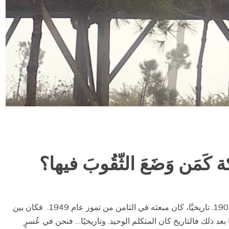
كَمَن وَضَعَ الثّقُوبَ فيها؟
زمنيًّا، كان مولد أنطون سعادة في الأول من آذار عام 1904. تاريخيَّا، كان مبعثه في الثامن من تموز عام 1949. فكان بين
د ذلك فالتاريخ كان المتكلم الوحيد. وتاريخيًا… فنحن في عُسرٍ