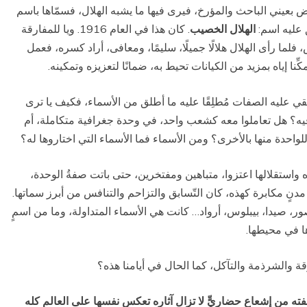
أرض بعيني الباحث والمؤرخ، فيرى فيها ما يشبه الهلال، فسمّاها باسم
ق عليه اسم:
الهلال الخصيب
. كان هذا في العام 1916. ويا للمفارقة
لما رأى الهلال هلالًا جميلًا، سليمًا، ومعافى، أراد كسره، فعمل
ِّنا إياه بمزيد من الكيانات تحيط به، ضمانًا لتعزيزه وتمكينه.
ُلقي عليه الصفات مُطلِقًا عليه ما أطلق من الأسماء، فكيف يا ترى
 فيه؟ هل تعاملوا معه كشعب واحد، في وحدة جغرافية متكاملة، أم
للواحدة منها بالأخرى؟ ومن الأسماء فما الأسماء التي اختاروها له؟
استقلالها اعتزوا، متباهين ومفتخرين، حتى باتت صفةُ الوحدة،
ٍ مكابرة كهذه، كان التّسابق والتزاحم والتنافس من أبرز سماتها.
صور، صيدا، بيبلوس، أرواد… كانت هي الأسماء المتداولة، وما من اسمٍ
ها في محيطها.
رقة والشرذمة والتآكل، كما الحال في أيامنا هذه؟
ته من إشعاعٍ حضاريٍّ لا
تزال آثاره تعكس نفسها على العالم كله