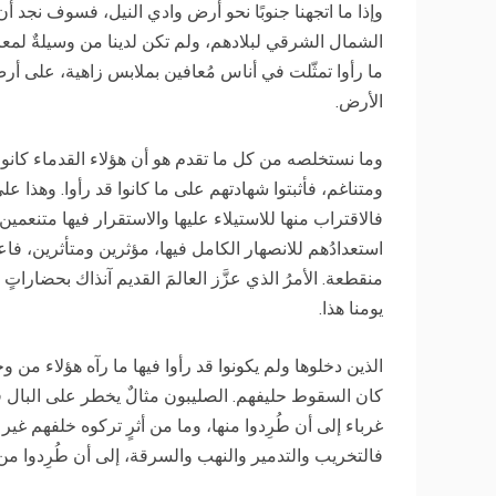
وإذا ما اتجهنا جنوبًا نحو أرض وادي النيل، فسوف نجد أ
الشمال الشرقي لبلادهم، ولم تكن لدينا من وسيلةٌ لمعرفة
ما رأوا تمثّلت في أناس مُعافين بملابس زاهية، على أرض 
الأرض.
وما نستخلصه من كل ما تقدم هو أن هؤلاء القدماء كانوا 
ومتناغم، فأثبتوا شهادتهم على ما كانوا قد رأوا. وهذا عل
فالاقتراب منها للاستيلاء عليها والاستقرار فيها متنعمين
استعدادُهم للانصهار الكامل فيها، مؤثرين ومتأثرين، ف
منقطعة. الأمرُ الذي عزَّز العالمَ القديم آنذاك بحضاراتٍ
يومنا هذا.
الذين دخلوها ولم يكونوا قد رأوا فيها ما رآه هؤلاء من وحد
كان السقوط حليفهم. الصليبون مثالٌ يخطر على البال في ه
غرباء إلى أن طُرِدوا منها، وما من أثرٍ تركوه خلفهم غي
فالتخريب والتدمير والنهب والسرقة، إلى أن طُرِدوا من