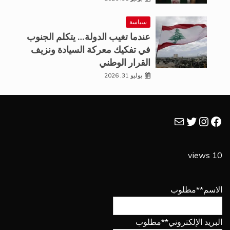
سياسة
عندما تغيب الدولة… يتكلم الجنوب
في تفكيك معركة السيادة ونزيف
القرار الوطني
يوليو 31, 2026
فيسبوك
تويتر
بريد
إنستجرام
10 views
الاسم
**مطلوب
البريد الإلكتروني
**مطلوب