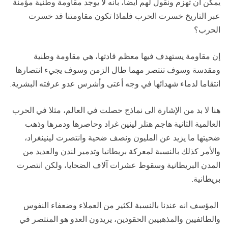
يمكن أن تهزم ونقول لهم أيضا، بأنه لا يوجد مقاومة وطنية مؤمنة
عبر التاريخ خسرت الحرب فلماذا تكون مقاومتنا قد خسرت
الحرب؟
إن مقاومة يستهدف فيها معظم قادتها، هي مقاومة وطنية
ومقدسة وسوف تنتصر مهما طال الزمن وسوف يجيء انتصارها
انتقاما لدماء شهدائها في وجه أعتى وأشرس عدو عرفته البشرية.
هنا لا بد من الإشارة الى نماذج حصلت في العالم، مثلا في الحرب
العالمية الثانية هاجم هتلر لينين غراد وحاصرها ودمرها وذهب
ضحيتها ما يزيد عن المليون ونصف ضحية وانتصرت لينينغراد،
والأمر كذلك بالنسبة لمعركة بريطانيا وتدمير لندن والعديد من
المدن البريطانية وسقوط عشرات آلاف الضحايا، ولكن انتصرت
بريطانية.
المؤسف انه عندنا بالنسبة لكثير من العملاء وضعفاء النفوس
والطائفيين والمذهبيين الحقودين، يريدون العدو هو المنتصر في