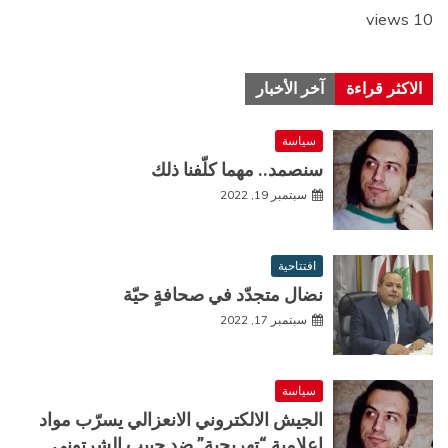
10 views
الاكثر قراءة
آخر الأخبار
سياسة
سنصمد.. مهما كلّفنا ذلك
سبتمبر 19, 2022
افتتاحية
نضال متجدّد في صحافةٍ حيّة
سبتمبر 17, 2022
سياسة
الجيش الالكتروني الانعزالي يسرّب مواد
اعلامية “تهريجية” ضد حبيب الشرتوني