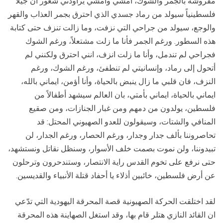
مفروشة بالجمر والشوك، أمشي وأمشي يراودني شعور أن جيلاً
فلسطينياً سيولد من رماد جسدي الذي احترق بجمر العذاب والقهر
والوجع، سيولد من جراحي التي نزفت، وما زالت تنزف حتى كتابة
هذه السطور. ورغم الجمر فأنا ما زلت مشتعلاً، ورغم الشوك
فجراحي لم تندمل، وأنا ما زلت انزف، انني احترق ولكنني لم
أتحول إلى رماد، وإنسانيتي لم تنطفئ، ورغم الشوك، ورغم
النزف، فان قلبي ما زال ينبض بالحياة، وأنا أؤمن، ايماني بالله،
ايماني بالحياة، ايماني بأمتي، بان العالم سيشهد أطفالاً من
فلسطين، يولدون من دمهم ومن غبار الجنازات، ومن صقيع
المنافي والشتات، وسيقولون للعدو الصهيوني المحتل: قد
تحاصروننا بألف جدار وجدار، ورغم الحصار، ورغم الجدار، لن
تبيدوننا، ولن نموت بصمت خلف الأسوار، وسنظل نقاتل ونستشهد،
حتى نرفع على تخوم القدس راية الانتصار، وستندحرون وترحلون
عن أرض فلسطين، خائبين أذلاء يا أحفاد قتلة الأنبياء والقديسين.
لقد اختلقت الحركة الصهيونية قصة المحرقة اليهودية التي تدّعي
ان القائد النازي هتلر قام بها، وقد استغل الصهاينة هذه المحرقة