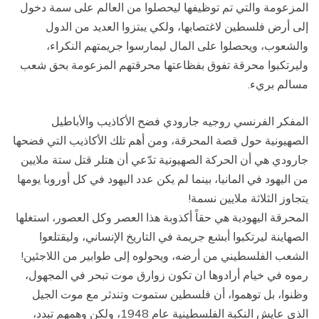
المزعومة والتي تم توظيفها ليحصلوا من العالم على سمة دخول
إلى أرض فلسطين لاغتصابها، ولكي يبتزوا العديد من الدول
والشعوب، ويحصلوا على المال ليمارسوا جريمتهم النكراء،
وليرتكبوا محرقة تفوق بفظاعتها محرقتهم المزعومة بحق شعب
مسالم بريء.
المفكر الفرنسي روجيه جارودي فضح الأكاذيب والأباطيل
الصهيونية حول قصة المحرقة، ومن أهم تلك الأكاذيب التي فضحها
جارودي هي أن الحركة الصهيونية تدّعي أن هتلر قتل ستة ملايين
من اليهود في المانيا، بينما لم يكن عدد اليهود في كل أوروبا يومها
يتجاوز الثلاثة ملايين نسمة!
المحرقة اليهودية هي حقاً أكذوبة هذا العصر وكل العصور، استغلها
الصهاينة ليرتكبوا أبشع جريمة في التاريخ الإنساني، وليقتلعوا
الشعب الفلسطيني من أرضه، ويحولوه إلى طوابير من اللاجئين!
رموه في خيام أرادوها ان تكون زوارق موت تبحر في المجهول،
وظنوا، بل توهموا، أن فلسطين ستموت وتندثر مع موت الجيل
الذي عايش النكبة الفلسطينية عام 1948، ولكن وهمهم تبدد،