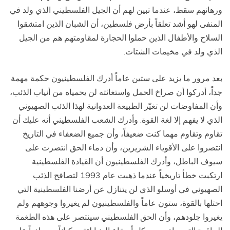
ورهانهم سقط، عندما تبين لهم أن الجيل الفلسطيني الذي ولد في
المنفى لهو أشد تعلقاً بأرض فلسطين، أن الشبان الذين امتشقوا
السلاح والأطفال الذين حملوا الحجارة لمقاومتهم هم من الجيل
الذي ولد في مخيمات الشتات.
بعد مرور ما يزيد على ستين عاماً أدرك الفلسطينيون حكمة مهمة
جداً، أدركوا أن صراخ الحمل واستغاثته لن يحمياه من أنياب الذئب،
وأن المفاوضات لن تغيّر الطبيعة العدوانية لهذا الذئب الصهيوني
الذي لا يفهم إلا لغة القوة. وأدرك الشعب الفلسطيني أنه عليك أن
تقاوم وتقاوم مهما كنت ضعيفاً، وأن جميع الضعفاء في التاريخ
انتصروا على الأقوياء الشريرين، وأن دماء الحق انتصرت على
سيوف الباطل، وأدرك الفلسطينيون أن القيادة الفلسطينية
ارتكبت خطأ تاريخياً عندما ذهبت عام 1993 لتصافح الذئب
الصهيوني في أوسلو الذي لن يتنازل عن أرضنا الفلسطينية التي
احتلها بالقوة، ستون عاماً والفلسطينيون لم يغيروا وجوههم ولم
يغيروا جلودهم، وأن الحق الفلسطيني سينتصر على هذه الطغمة