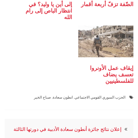
الضّفة تزفّ أربعة أقمار
إلى أين يا وليد؟ في
انتظار الباص إلى رام
الله
إيقاف عمل الأونروا
تعسف يضاف
للفلسطينيين
الحزب السوري القومي الاجتماعي
,
انطون سعادة
,
صباح الخير
تصفّح
إعلان نتائج جائزة أنطون سعادة الأدبية في دورتها الثالثة