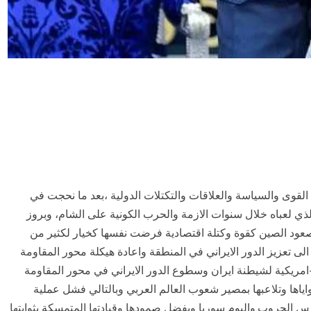
 القوى والسياسة والعلاقات والتكتلات الدولية ،بعد ما نحجت في
ي لعباه خلال سنوات الازمة والحرب الكونية على الشام، وبروز
عود الصين كقوة وكتلة اقتصادية فرضت نفسها كخيار لكثير من
 الى تعزيز الدور الايراني في المنطقة واعادة هيكلة محور المقاومة
مريكية لشيطنة ايران وسطوع الدور الايراني في محور المقاومة
ياها وتلاعبها بمصير شعوب العالم العربي وبالتالي فشل عملية
شرس الحروب.واليوم سوريا وبفضل صمودها وقيادتها المتمسكة بثوابتها