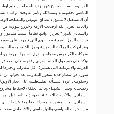
القومية، تمسك بمفاتيح فجر جديد للمنطقة وتغلق ابواب
الماضي بخصوماته ومشاكله وتآمراته وفتح أبواب دمشق 
أن المستقبل لا يتسع إلا لصالح النهوض والمصلحة ال
والعالم العربي.لقد اوضحت الازمة وخروج سورية من ال
والسيادي للدور “العربي” وانتج نظاماً اقليمياً متدهوراً
قيادات الدول العربية مع القوى التي تآمرت على سورية 
وقد ادركت المملكة السعودية ودول الخليج هذه الحقيقة
تؤكد على دور دول العالم العربي وقدرته على صنع قرا
الغربية والامريكية التي تستنزف كل مقدراته وتجيرها 
سوريا هو انتصار جديد لمحور المقاومة بعد تحولها من ا
وسقوطه، عودة المسألة الفلسطينية على جدار الاولويات 
وتضحياته ودماء الشهداء ودعم الحلفاء لاسقاط مشروع ا
“اسرائيل” والاكذوبة التوراتية (حدودك يا “اسرائيل” 
“اسرائيل” من المشهد والمعادلة الاقليمية وتشطب اي اع
من الحراك السياسي والدبلوماسي والاقتصادي.وتحت عن