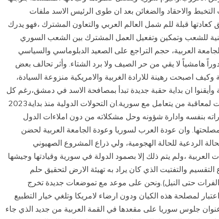
 التخبط والاحقاد والضغائن بعد ان طوى الرئيس الاسد ملفات
كعادتها قبلة للم شمل العالم العربي والتعاون المشترك ،فهو يدرك
وطنية للشعب وتمكين وتفعيل العمل المشترك بين الشعب السوري
جامعة العربية، حجم التراجع على الصعيد الدبلوماسي والسياسي
 ودوراً هامشياً لا يقي من حر الصيف ولا برد الشتاء. وأثر تحالف بعض
وكيف اصبحت رهينة للارادة الغربية والامريكية منزوعة السيادة،
 وأيقنوا ان بداية حقبة جديدة تبدأ بمصافحة الاسد في دمشق،رغم كل
تحركات الكونغرس ومجلس الدول السبع لسن تشريعات لمعاقبة من يتعامل مع سورية.ان التحولات الدولية منذ بداية2023
راته بنفسه وادارة شؤونه وحل مشكلاته من دون املاءات الدول
لمصلحتها. وان عودة العرب لسوريا وعودة الجامعة العربية لحضن
لحالة الردعية للحالة الهجومية، ولي ذراع المشروع الصهيوني
العربية ،ولم يتم ذلك إلا بصمود الدولة في سورية وقيادتها وجيشها
لتقسيم والتفتيت الذي كان يراد به تهيئة الارض لتحقيق حلم
من الفرات حتى النيل).ونحن على موعد مع تموضعات جديدة تخرج
تبار لمصلحة هذه الكيان ودون ارضاء لامريكا وتلغي خيار التطبيع
وان جلوس سوريا على مقعدها في القمة العربية من جديد الذي جاء