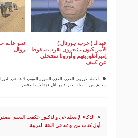
عيد لـ ( عرب جورنال ) :
نحو عالم جد
الأمريكيون يشعرون بقرب سقوط
زوال
إمبراطوريتهم وأوروبا ستتخلى
عن كييف
الاتحاد الاوروبي
,
الحرب
,
الحزب السوري القومي الاجتماعي
,
الدور ا
سعادة
,
سوريا
,
صباح الخير
,
عامر التل
,
قمّة الأسد المنتصر
تصفّح
الذكاء الإصطناعي والدكتور حكمت البعيني يصدر
أول كتاب من نوعه في اللغة العربية
المقالات