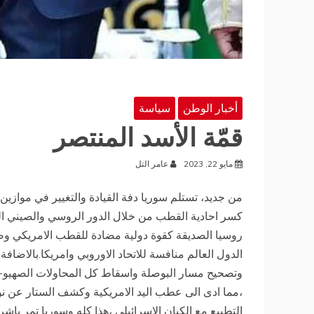
أخبار الوطن
سياسة
قمّة الأسد المنتصر
مايو 22, 2023
عامر التل
من جديد، تستلم سوريا دفة القيادة والتغيير في موازين
كسر احادية القطب من خلال الدور الروسي والصيني الذ
روسيا الصديقة كقوة دولية مضادة للقطب الامريكي وص
الدول العالم منافسة للاتحاد الاوروبي وامريكا.بالاضافة
وتصحيح مسار البوصلة واسقاط كل المحاولات الصهيو-ا
،مما ادى الى عطب اليد الامريكية وكشف الستار عن نوا
التطبيع مع الكيان الاسرائيلي ،هذا كله وسوريا تمر با