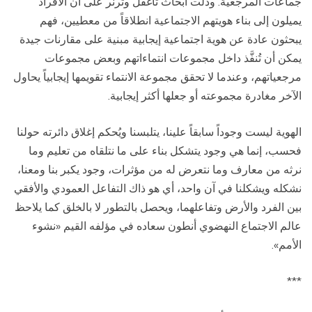
جماعات المرجعية. ودلت أبحاث تاغفل وترنر على أن الأفراد
يميلون إلى بناء هويتهم الاجتماعية انطلاقاً من معطيين، فهم
يبحثون عادة عن هوية اجتماعية إيجابية مبنية على مقارنات جيدة
يمكن أن تُنفَّذ داخل مجموعات انتماءاتهم وبعض مجموعات
مرجعياتهم، وعندما لا تحقق مجموعة الانتماء تقويمها إيجابياً يحاول
الآخر مغادرة مجموعته أو جعلها أكثر إيجابية.
الهوية ليست وجوداً سابقاً علينا، يتلبسنا ويُحكم إغلاق دائرته حولنا
فحسب، إنما هي وجود يتشكل بناء على ما نتلقاه من تعليم وما
نرثه من معارف وما نتعرض له من مؤثرات، وجود يكبر بنا ومعنا،
نشكله ويشكلنا في آن واحد، أي هو ذاك التفاعل العمودي والأفقي
بين الفرد والأرض وتفاعلهما، ويحصل بالتطور لا بالخلق كما يلاحظ
عالم الاجتماع النهضوي أنطون سعاده في مؤلفه القيم «نشوء
الأمم».
***