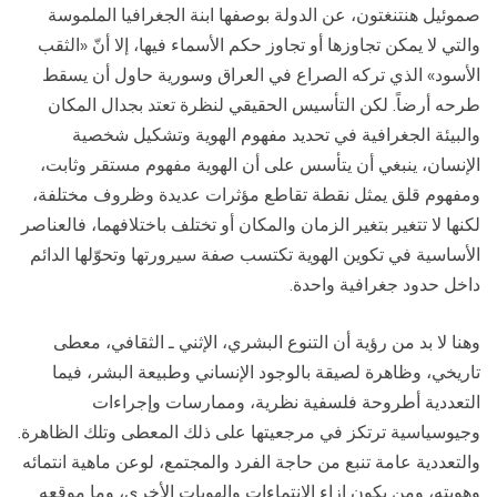
صموئيل هنتنغتون، عن الدولة بوصفها ابنة الجغرافيا الملموسة
والتي لا يمكن تجاوزها أو تجاوز حكم الأسماء فيها، إلا أنّ «الثقب
الأسود» الذي تركه الصراع في العراق وسورية حاول أن يسقط
طرحه أرضاً. لكن التأسيس الحقيقي لنظرة تعتد بجدال المكان
والبيئة الجغرافية في تحديد مفهوم الهوية وتشكيل شخصية
الإنسان، ينبغي أن يتأسس على أن الهوية مفهوم مستقر وثابت،
ومفهوم قلق يمثل نقطة تقاطع مؤثرات عديدة وظروف مختلفة،
لكنها لا تتغير بتغير الزمان والمكان أو تختلف باختلافهما، فالعناصر
الأساسية في تكوين الهوية تكتسب صفة سيرورتها وتحوّلها الدائم
داخل حدود جغرافية واحدة.
وهنا لا بد من رؤية أن التنوع البشري، الإثني ـ الثقافي، معطى
تاريخي، وظاهرة لصيقة بالوجود الإنساني وطبيعة البشر، فيما
التعددية أطروحة فلسفية نظرية، وممارسات وإجراءات
وجيوسياسية ترتكز في مرجعيتها على ذلك المعطى وتلك الظاهرة.
والتعددية عامة تنبع من حاجة الفرد والمجتمع، لوعن ماهية انتمائه
وهويته، ومن يكون إزاء الانتماءات والهويات الأخرى، وما موقعه