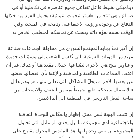
ديناميكي نشيط فاعل تتفاعل جميع عناصره في تكاملية أو في
صراع. وهي تنتج من «استراتيجيات انتمائية» يحاول الفرد من خلالها
الدفاع عن وجوده ورؤيته الاجتماعية، ودمجه في المتحد، وفي
الوقت نفسه يقوِّم ذاته ويبحث عن تماسكه المنطقي الخاص به.
إن أكبر تحدّ يجابه المجتمع السوري هي محاولة الجماعات صناعة
مزيد من الهويات الفرعية التي تُقسِم الشعب إلى مسمّيات جديدة
وعناوين تتيح هي الأخرى لصُناعها احتلال مقعد هنا أو هناك. غير أن
اعتقاد الجماعات الطائفية والمذهبية والإثنية بأن انفصالها بعضها
عن بعضها الآخر، سيحلّ المشاكل التي تعاني منها، هو وهم هائل،
فالانفصال سيحكم عليها جميعاً بمصير الضعف والانسحاب من
ساحة الفعل التاريخي في المنطقة الى أبد الآبدين.
إن تثبيت الهوية ليس مجرّد إظهار وانعكاس للوحدة الثقافية
والاجتماعية لدى مجموعة ما، بل إحدى الوسائل التي تحاول
المجموعة ان تبني وحدتها بها. هذا المقدس المحرك يقترح على