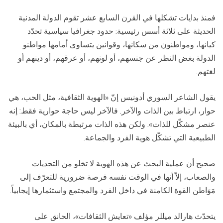
فمنذ بدايات تشكلها في القرن السابع عشر تقوم الدولة المدنية
الحديثة على ثلاثة أسس رئيسية: حدود جغرافيا سياسية تحدّد
كيانها، ومواطنون من سكانها، وقوانين يتساوى أمامها مواطنو
الدولة بغض النظر عن جنسهم، أو لونهم، أو عرقهم، أو دينهم أو
لغتهم.
يقول الشاعر السوري أدونيس إنّ «الهوية الثقافية، مثل الحب، هي
حوار، ارتباط بين الذات والآخر. فالآخر ليس حاجة حوارية فقط: إنه
عنصر مشكّل للذات». ولكن هذه الذات مرتبطة بالمكان، أي بالبيئة
الطبيعية التي تشكّل هوية الفرد والجماعة.
صحيح أن عملية البحث عن هذه الهوية لا تخلو من التحديات
والصعاب، إلاّ أنها في الوقت نفسه فرصة ضرورية للتعرّف إلى
مَوَاطن القوة الكامنة في داخل الفرد والمجتمع واستثمارها إيجابياً.
يتحدّث هارالد ميللر مؤلف «تعايش الثقافات»، الحانق على