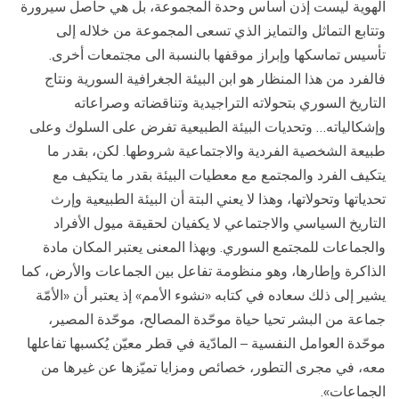
الهوية ليست إذن أساس وحدة المجموعة، بل هي حاصل سيرورة
وتتابع التماثل والتمايز الذي تسعى المجموعة من خلاله إلى
تأسيس تماسكها وإبراز موقفها بالنسبة الى مجتمعات أخرى.
فالفرد من هذا المنظار هو ابن البيئة الجغرافية السورية ونتاج
التاريخ السوري بتحولاته التراجيدية وتناقضاته وصراعاته
وإشكالياته… وتحديات البيئة الطبيعية تفرض على السلوك وعلى
طبيعة الشخصية الفردية والاجتماعية شروطها. لكن، بقدر ما
يتكيف الفرد والمجتمع مع معطيات البيئة بقدر ما يتكيف مع
تحدياتها وتحولاتها، وهذا لا يعني البتة أن البيئة الطبيعية وإرث
التاريخ السياسي والاجتماعي لا يكفيان لحقيقة ميول الأفراد
والجماعات للمجتمع السوري. وبهذا المعنى يعتبر المكان مادة
الذاكرة وإطارها، وهو منظومة تفاعل بين الجماعات والأرض، كما
يشير إلى ذلك سعاده في كتابه «نشوء الأمم» إذ يعتبر أن «الأمّة
جماعة من البشر تحيا حياة موحّدة المصالح، موحّدة المصير،
موحّدة العوامل النفسية – المادّية في قطر معيّن يُكسبها تفاعلها
معه، في مجرى التطور، خصائص ومزايا تميّزها عن غيرها من
الجماعات».