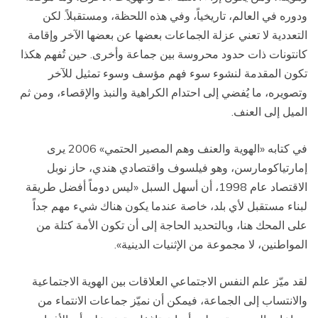
ودوره في العالم، تاريخياً، وفي هذه اللحظة، ومستقبلاً. لكن
التعددية لا تعني عزلة الجماعات بعضها عن بعضها الآخر وإقامة
كانتونات ذات حدود محروسة بين جماعة وأخرى. حين تُفهم هكذا
تكون المقدمة لنشوء سوء فهم مؤسف وسوء تمثيل للآخر
وتصويره، ما يُفضي إلى احتدام الكراهية والنبذ والإقصاء، ومن ثم
الميل إلى العنف.
في كتابه «الهوية والعنف وهم المصير الحتمي» 2006 يرى
إمارتياكومارسن، وهو فيلسوف واقتصادي هندي، حاز نوبل
الاقتصاد عام 1998، أن أسهل السبل «ليس دوماً أفضل طريقة
لبناء مستقبل لأي بلد، خاصة عندما يكون هناك شيء مهم جداً
على المحك هنا، وبالتحديد الحاجة إلى أن تكون الأمة كتلة من
المواطنين، لا مجموعة من الإثنيات الدينية».
لقد ميّز علم النفس الاجتماعي العلاقات بين الهوية الاجتماعية
والانتساب إلى الجماعة، فيمكن أن نميّز جماعات الانتماء من