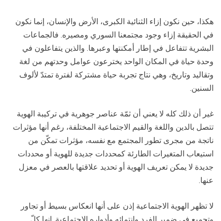
هكذا، حين نكون إزاء الثنائية الكبرى، الأرض والإنسان، إنما نكون
في الحقيقة إزاء وجود مجتمعنا السوري ومصيره. فالجماعات
البشرية تتفاعل في إطار أمكنتها وعبرها. والذين يتفاعلون في
وحدة حياة في المكان الواحد يخترعون عوامل وحدتهم من لغة
وتقاليد وتاريخ، وهي نتاج تجربة حياة مشتركة لفترة تمتدّ لألوف
السنين.
غير أن ذلك كله لا يعني أن ثمّة عناصر جوهرية في تركيبة الهوية
تتصل بالدين واللغة والقيم الاجتماعية المختلفة، رغم أنها مؤثرات
ناتجة من مجرى تطور المجتمع مع نفسه، مؤثرات تمكّن من
استيعاب المتغيرات الطارئة كمحددات جديدة للهوية أو محددات
جديدة لا يمكن تعريف الهوية أو تحديد علاقتها بالعصر في معزل
عنها.
لا تظهر الهوية الاجتماعية إذن على أنها انعكاس بسيط أو تجاور
وتجميع في ضمير الفرد وانتمائه وأدواره الاجتماعية. إنها كلّ