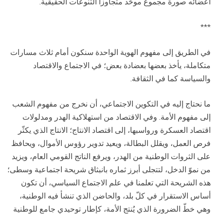
أعضائه صورة مجموع موحَّد متجاوزاً التنوعات الحقيقية.
***
في الطريق إلى مفهوم الهوية الواحدة سنكون أمام ثلاث مسارات
متكاملة، يأخذ بعضها بعضادة بعض؛ في الاجتماع والاقتصاد
والسياسة كما في الثقافة.
ما نحتاج إليه في التكوين الاجتماعي، أن نخرج من مفهوم الشعب
إلى مفهوم الأمة. وفي الاقتصاد من استهلاكية الهدر ومدلولات
اقتصاد العسكرة ورواسبها، إلى اقتصاد الانتاج؛ الانتاج الذي يكثّر
فرص العمل، ويقلل البطالة، ويعيد تدوير رؤوس الأموال، ويحافظ
على الثروات الوطنية من الهدر، ويرفع الناتج القومي العام، ويزيد
من نموّ الدخل، لتتجلى أبرز ثماره بانبثاق شريحة اجتماعية وسطى؛
هذه الشريحة التي تعلمنا في علم الاجتماع السياسي، أن تكون
أساس الاستقرار في كلّ بلد، والحاضن الذي تنشأ فيه الوطنية،
وهي خطّ الضرورة الذي يُنتج الأمة، كإطار توحيدي جامع للوطنية