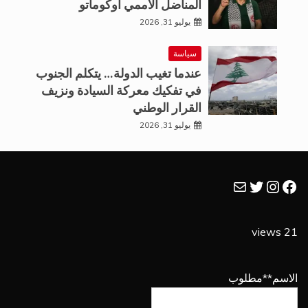
المناضل الاممي اوكوماتو
يوليو 31, 2026
سياسة
عندما تغيب الدولة… يتكلم الجنوب
في تفكيك معركة السيادة ونزيف
القرار الوطني
يوليو 31, 2026
فيسبوك
تويتر
بريد
إنستجرام
21 views
الاسم
**مطلوب