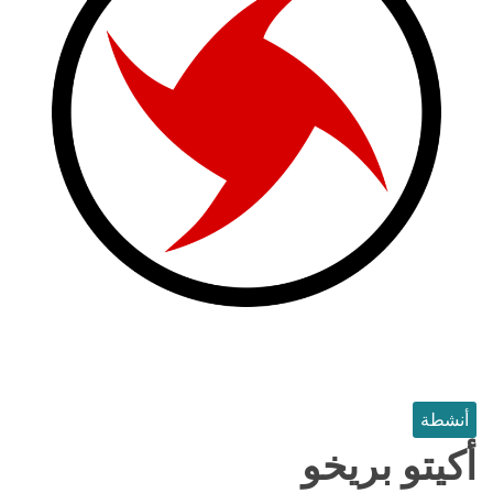
أنشطة
أكيتو بريخو